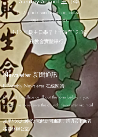
Sunday School 主日學
1-12 grade Sunday School classes
@FCBC 10-12:30
1-12 年級主日學早上十時至12:30
在教會實體舉行。
Newsletter 新聞通訊
Bi-Monthly Newsletter 在線閱讀
Contact the office or fill out the form below if you
would like to receive the church newsletter via mail
or email.
如果想收到郵寄/電郵新聞通訊，請填妥下面表
格聯絡辦公室。