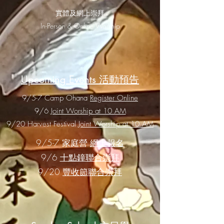
實體及網上崇拜
In-Person & Online Worship
Upcoming Events 活動預告
9/5-7 Camp Ohana
Register Online
9/
6
Joint Worship at 10 AM
9/
20 Harvest Festival
Joint Worship at 10 AM
9/5-7 家庭營
網上報名
9/6
十點鐘聯合崇拜
9/20
豐收節聯合崇拜